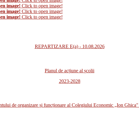
pen image!
Click to open image!
pen image!
Click to open image!
pen image!
Click to open image!
pen image!
Click to open image!
REPARTIZARE E(a) - 10.08.2026
Planul de acțiune al școlii
2023-2028
i de organizare și funcționare al Colegiului Economic „Ion Ghica" 