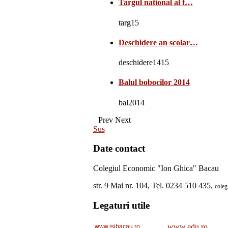
Targul national al f…
targ15
Deschidere an scolar…
deschidere1415
Balul bobocilor 2014
bal2014
Prev
Next
Sus
Date contact
Colegiul Economic "Ion Ghica" Bacau
str. 9 Mai nr. 104, Tel. 0234 510 435,
cole
Legaturi utile
www.edu.ro
www.isjbacau.ro