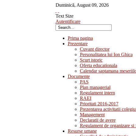
Duminică
,
August
09
,
2026
Text Size
Autentificare
Prima pagina
Prezentare
Cuvant director
Personalitatea lui Ion Ghica
Scurt istoric
Oferta educationala
Calendar saptamana meseriil
Documente
PAS
Plan managerial
Regulament intern
RAEI
Prioritati 2016-2017
Prezentarea activitatii colegiu
Management
Declaratii de avere
Regulament de organizare si 
Resurse umane