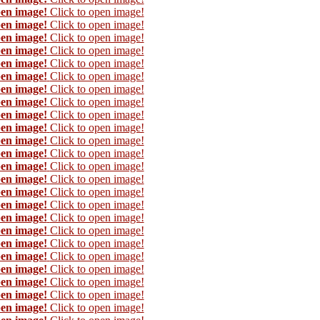
pen image!
Click to open image!
pen image!
Click to open image!
pen image!
Click to open image!
pen image!
Click to open image!
pen image!
Click to open image!
pen image!
Click to open image!
pen image!
Click to open image!
pen image!
Click to open image!
pen image!
Click to open image!
pen image!
Click to open image!
pen image!
Click to open image!
pen image!
Click to open image!
pen image!
Click to open image!
pen image!
Click to open image!
pen image!
Click to open image!
pen image!
Click to open image!
pen image!
Click to open image!
pen image!
Click to open image!
pen image!
Click to open image!
pen image!
Click to open image!
pen image!
Click to open image!
pen image!
Click to open image!
pen image!
Click to open image!
pen image!
Click to open image!