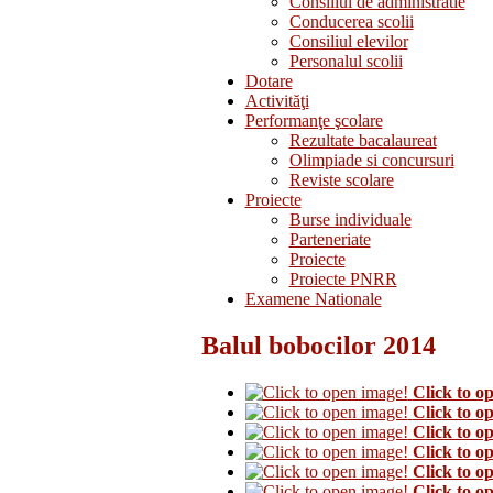
Consiliul de administratie
Conducerea scolii
Consiliul elevilor
Personalul scolii
Dotare
Activităţi
Performanţe şcolare
Rezultate bacalaureat
Olimpiade si concursuri
Reviste scolare
Proiecte
Burse individuale
Parteneriate
Proiecte
Proiecte PNRR
Examene Nationale
Balul bobocilor 2014
Click to o
Click to o
Click to o
Click to o
Click to o
Click to o