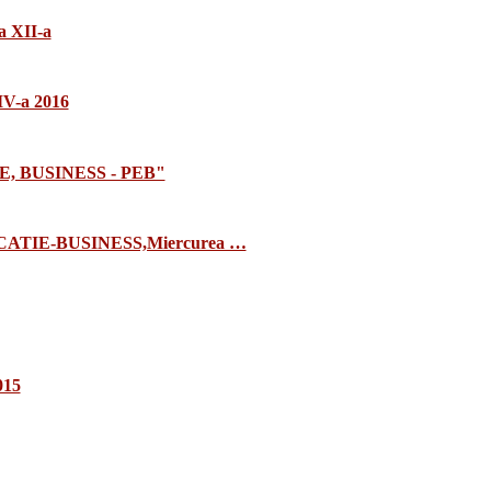
a XII-a
 IV-a 2016
E, BUSINESS - PEB"
TIE-BUSINESS,Miercurea …
015