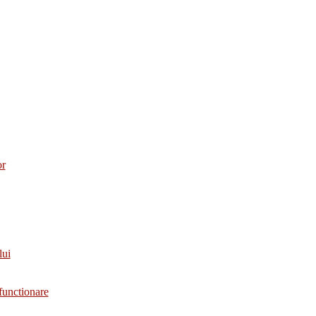
or
lui
functionare