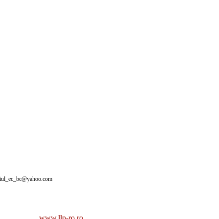
giul_ec_bc@yahoo.com
www.llp-ro.ro