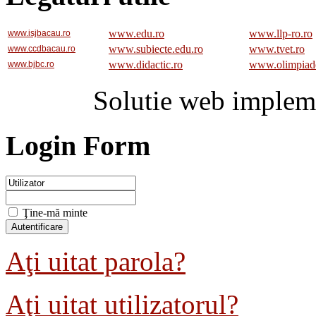
www.edu.ro
www.llp-ro.ro
www.isjbacau.ro
www.subiecte.edu.ro
www.tvet.ro
www.ccdbacau.ro
www.didactic.ro
www.olimpiad
www.bjbc.ro
Solutie web implem
Login Form
Ţine-mă minte
Aţi uitat parola?
Aţi uitat utilizatorul?