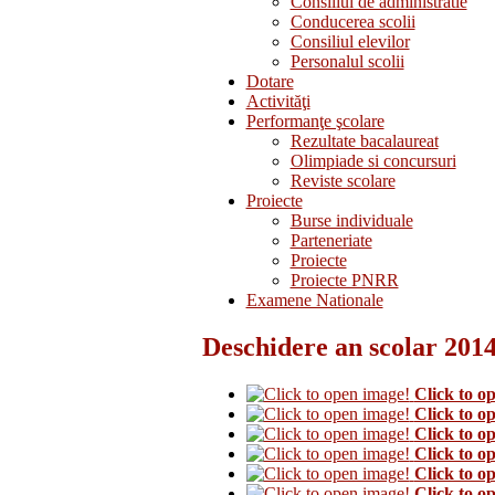
Consiliul de administratie
Conducerea scolii
Consiliul elevilor
Personalul scolii
Dotare
Activităţi
Performanţe şcolare
Rezultate bacalaureat
Olimpiade si concursuri
Reviste scolare
Proiecte
Burse individuale
Parteneriate
Proiecte
Proiecte PNRR
Examene Nationale
Deschidere an scolar 201
Click to o
Click to o
Click to o
Click to o
Click to o
Click to o