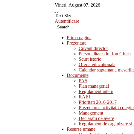
Vineri
,
August
07
,
2026
Text Size
Autentificare
Prima pagina
Prezentare
Cuvant director
Personalitatea lui Ion Ghica
Scurt istoric
Oferta educationala
Calendar saptamana meseriil
Documente
PAS
Plan managerial
Regulament intern
RAEI
Prioritati 2016-2017
Prezentarea activitatii colegiu
Management
Declaratii de avere
Regulament de organizare si 
Resurse umane