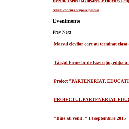
Rezultat selecția dosarelor concurs oc
Anunt concurs ocupare posturi
Evenimente
Prev
Next
Marsul elevilor care au terminat clasa 
Târgul Firmelor de Exercițiu, ediția a
Proiect "PARTENERIAT, EDUCATI
PROIECTUL PARTENERIAT EDUCA
"Bine ati venit !" 14 septembrie 2015