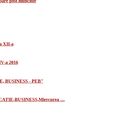
upare post muncitor
a XII-a
 IV-a 2016
E, BUSINESS - PEB"
TIE-BUSINESS,Miercurea …