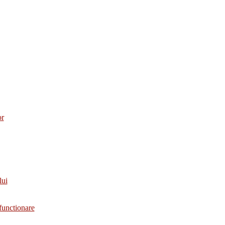
or
lui
functionare