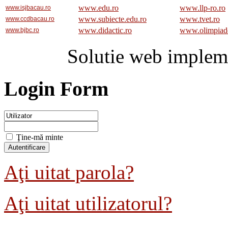
www.edu.ro
www.llp-ro.ro
www.isjbacau.ro
www.subiecte.edu.ro
www.tvet.ro
www.ccdbacau.ro
www.didactic.ro
www.olimpiad
www.bjbc.ro
Solutie web implem
Login Form
Ţine-mă minte
Aţi uitat parola?
Aţi uitat utilizatorul?