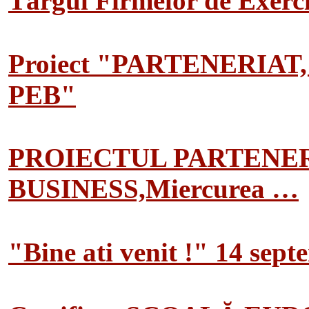
Târgul Firmelor de Exerciț
Proiect "PARTENERIAT
PEB"
PROIECTUL PARTENER
BUSINESS,Miercurea …
"Bine ati venit !" 14 sep