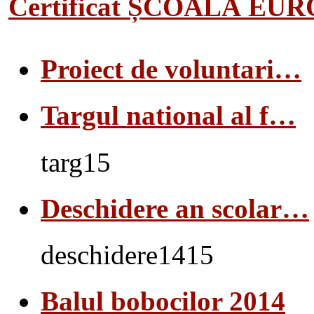
Certificat ȘCOALĂ EU
Proiect de voluntari…
Targul national al f…
targ15
Deschidere an scolar…
deschidere1415
Balul bobocilor 2014