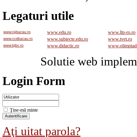
Legaturi utile
www.edu.ro
www.llp-ro.ro
www.isjbacau.ro
www.subiecte.edu.ro
www.tvet.ro
www.ccdbacau.ro
www.didactic.ro
www.olimpiad
www.bjbc.ro
Solutie web implem
Login Form
Ţine-mă minte
Aţi uitat parola?