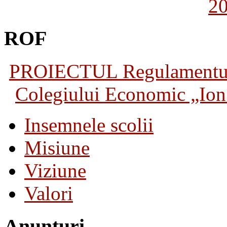
2
ROF
PROIECTUL Regulamentului 
Colegiului Economic „Ion 
Insemnele scolii
Misiune
Viziune
Valori
Anunturi