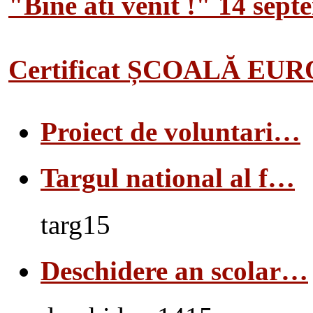
"Bine ati venit !" 14 sep
Certificat ȘCOALĂ EU
Proiect de voluntari…
Targul national al f…
targ15
Deschidere an scolar…