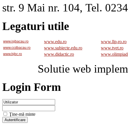
str. 9 Mai nr. 104, Tel. 02
Legaturi utile
www.edu.ro
www.llp-ro.ro
www.isjbacau.ro
www.subiecte.edu.ro
www.tvet.ro
www.ccdbacau.ro
www.didactic.ro
www.olimpiad
www.bjbc.ro
Solutie web implem
Login Form
Ţine-mă minte