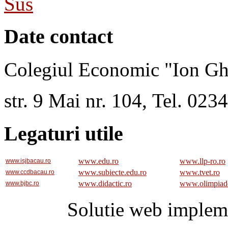
Sus
Date contact
Colegiul Economic "Ion Gh
str. 9 Mai nr. 104, Tel. 02
Legaturi utile
www.edu.ro
www.llp-ro.ro
www.isjbacau.ro
www.subiecte.edu.ro
www.tvet.ro
www.ccdbacau.ro
www.didactic.ro
www.olimpiad
www.bjbc.ro
Solutie web implem