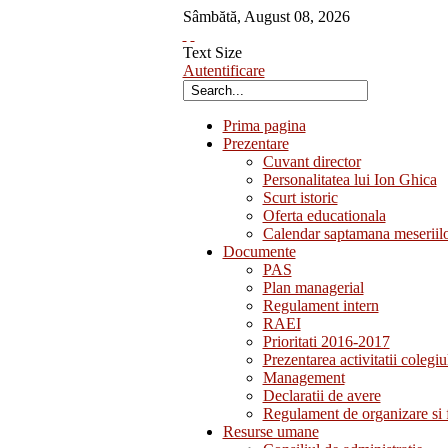
Sâmbătă
,
August
08
,
2026
Text Size
Autentificare
Prima pagina
Prezentare
Cuvant director
Personalitatea lui Ion Ghica
Scurt istoric
Oferta educationala
Calendar saptamana meseriil
Documente
PAS
Plan managerial
Regulament intern
RAEI
Prioritati 2016-2017
Prezentarea activitatii colegiu
Management
Declaratii de avere
Regulament de organizare si 
Resurse umane