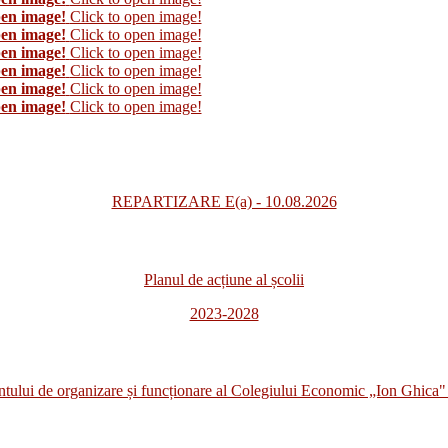
pen image!
Click to open image!
pen image!
Click to open image!
pen image!
Click to open image!
pen image!
Click to open image!
pen image!
Click to open image!
pen image!
Click to open image!
REPARTIZARE E(a) - 10.08.2026
Planul de acțiune al școlii
2023-2028
i de organizare și funcționare al Colegiului Economic „Ion Ghica" 