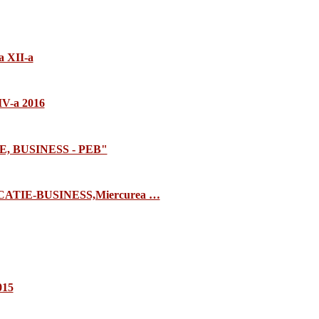
a XII-a
 IV-a 2016
E, BUSINESS - PEB"
TIE-BUSINESS,Miercurea …
015