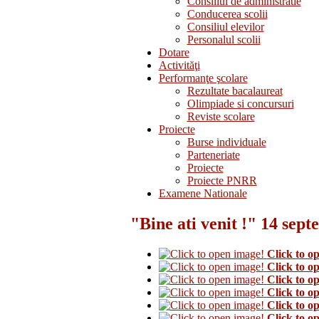
Consiliul de administratie
Conducerea scolii
Consiliul elevilor
Personalul scolii
Dotare
Activităţi
Performanţe şcolare
Rezultate bacalaureat
Olimpiade si concursuri
Reviste scolare
Proiecte
Burse individuale
Parteneriate
Proiecte
Proiecte PNRR
Examene Nationale
"Bine ati venit !" 14 sep
Click to o
Click to o
Click to o
Click to o
Click to o
Click to o