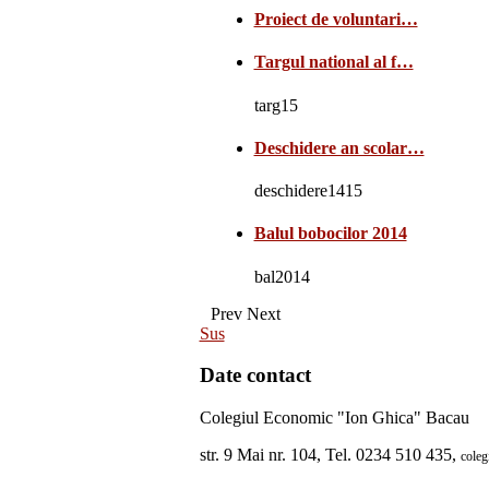
Proiect de voluntari…
Targul national al f…
targ15
Deschidere an scolar…
deschidere1415
Balul bobocilor 2014
bal2014
Prev
Next
Sus
Date contact
Colegiul Economic "Ion Ghica" Bacau
str. 9 Mai nr. 104, Tel. 0234 510 435,
cole