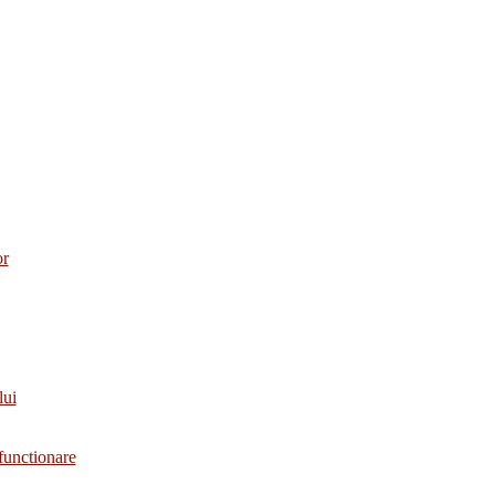
or
lui
functionare