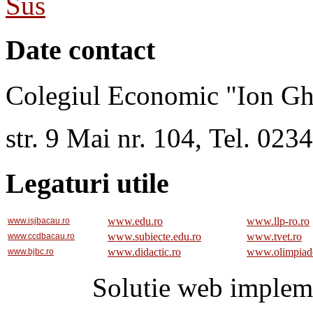
Sus
Date contact
Colegiul Economic "Ion Gh
str. 9 Mai nr. 104, Tel. 02
Legaturi utile
www.edu.ro
www.llp-ro.ro
www.isjbacau.ro
www.subiecte.edu.ro
www.tvet.ro
www.ccdbacau.ro
www.didactic.ro
www.olimpiad
www.bjbc.ro
Solutie web implem