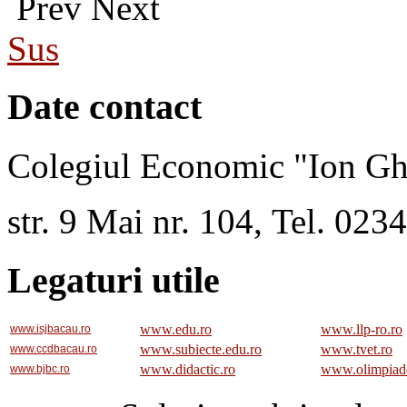
Prev
Next
Sus
Date contact
Colegiul Economic "Ion Gh
str. 9 Mai nr. 104, Tel. 02
Legaturi utile
www.edu.ro
www.llp-ro.ro
www.isjbacau.ro
www.subiecte.edu.ro
www.tvet.ro
www.ccdbacau.ro
www.didactic.ro
www.olimpiad
www.bjbc.ro