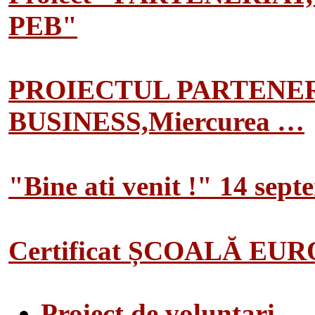
PEB"
PROIECTUL PARTENER
BUSINESS,Miercurea …
"Bine ati venit !" 14 sep
Certificat ȘCOALĂ EU
Proiect de voluntari…