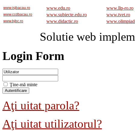
www.edu.ro
www.llp-ro.ro
www.isjbacau.ro
www.subiecte.edu.ro
www.tvet.ro
www.ccdbacau.ro
www.didactic.ro
www.olimpiad
www.bjbc.ro
Solutie web implem
Login Form
Ţine-mă minte
Aţi uitat parola?
Aţi uitat utilizatorul?