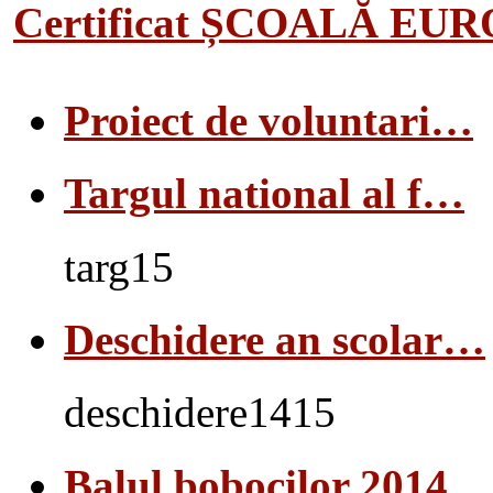
Certificat ȘCOALĂ EU
Proiect de voluntari…
Targul national al f…
targ15
Deschidere an scolar…
deschidere1415
Balul bobocilor 2014