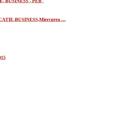
E, BUSINESS - PEB"
TIE-BUSINESS,Miercurea …
015