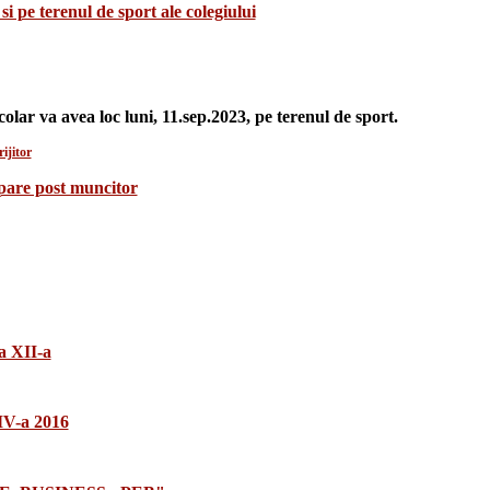
si pe terenul de sport ale colegiului
colar va avea loc luni, 11.sep.2023, pe terenul de sport.
ijitor
upare post muncitor
a XII-a
 IV-a 2016