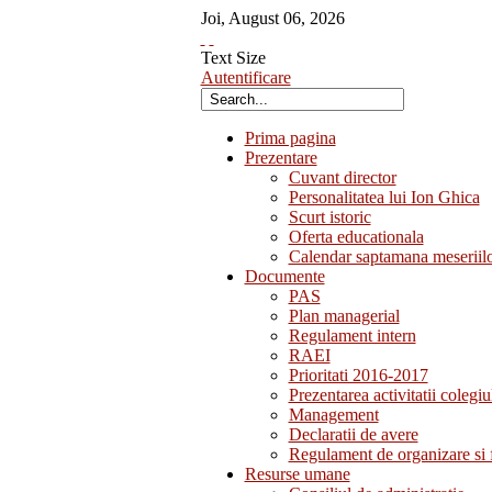
Joi
,
August
06
,
2026
Text Size
Autentificare
Prima pagina
Prezentare
Cuvant director
Personalitatea lui Ion Ghica
Scurt istoric
Oferta educationala
Calendar saptamana meseriil
Documente
PAS
Plan managerial
Regulament intern
RAEI
Prioritati 2016-2017
Prezentarea activitatii colegiu
Management
Declaratii de avere
Regulament de organizare si 
Resurse umane