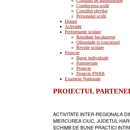
Consiliul de administratie
Conducerea scolii
Consiliul elevilor
Personalul scolii
Dotare
Activităţi
Performanţe şcolare
Rezultate bacalaureat
Olimpiade si concursuri
Reviste scolare
Proiecte
Burse individuale
Parteneriate
Proiecte
Proiecte PNRR
Examene Nationale
PROIECTUL PARTENERIA
ACTIVITATE INTER-REGIONALA D
MIERCUREA CIUC, JUDETUL HARG
SCHIMB DE BUNE PRACTICI INTRE