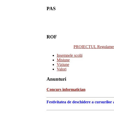
PAS
ROF
PROIECTUL Regulamentulu
Insemnele scolii
Misiune
Viziune
Valori
Anunturi
Concurs informatician
Festivitatea de deschidere a cursurilor 