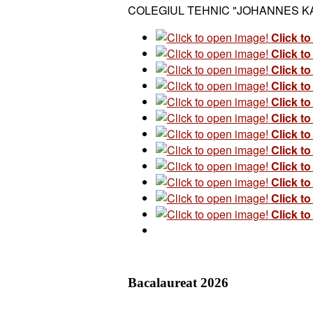
COLEGIUL TEHNIC "JOHANNES KA
Click t
Click t
Click t
Click t
Click t
Click t
Click t
Click t
Click t
Click t
Click t
Click t
Bacalaureat 2026