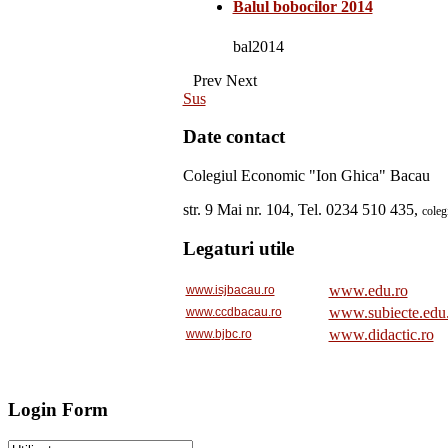
Balul bobocilor 2014
bal2014
Prev
Next
Sus
Date contact
Colegiul Economic "Ion Ghica" Bacau
str. 9 Mai nr. 104, Tel. 0234 510 435,
cole
Legaturi utile
www.edu.ro
www.isjbacau.ro
www.subiecte.edu
www.ccdbacau.ro
www.didactic.ro
www.bjbc.ro
Login Form