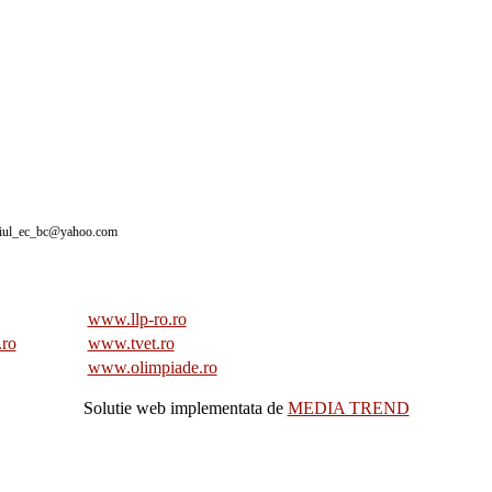
giul_ec_bc@yahoo.com
www.llp-ro.ro
.ro
www.tvet.ro
www.olimpiade.ro
Solutie web implementata de
MEDIA TREND