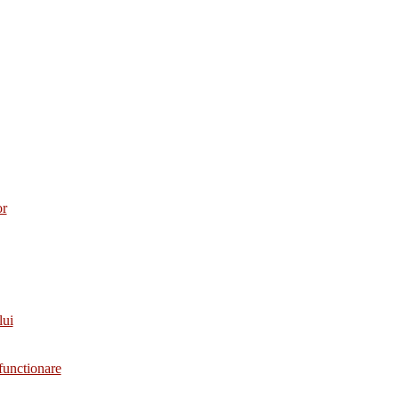
or
lui
functionare