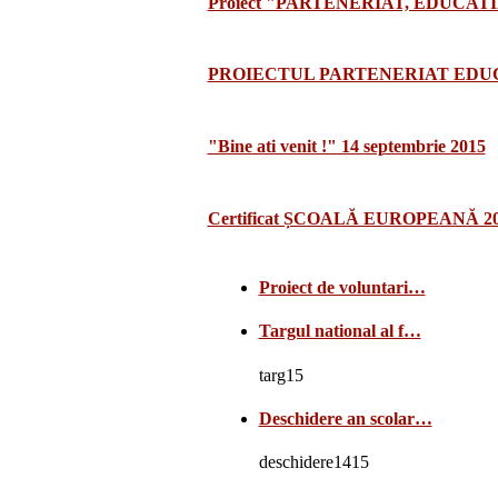
Proiect "PARTENERIAT, EDUCATI
PROIECTUL PARTENERIAT EDUCA
"Bine ati venit !" 14 septembrie 2015
Certificat ȘCOALĂ EUROPEANĂ 2
Proiect de voluntari…
Targul national al f…
targ15
Deschidere an scolar…
deschidere1415