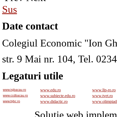
Sus
Date contact
Colegiul Economic "Ion Gh
str. 9 Mai nr. 104, Tel. 02
Legaturi utile
www.edu.ro
www.llp-ro.ro
www.isjbacau.ro
www.subiecte.edu.ro
www.tvet.ro
www.ccdbacau.ro
www.didactic.ro
www.olimpiad
www.bjbc.ro
Solutie web implem