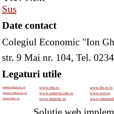
Sus
Date contact
Colegiul Economic "Ion Gh
str. 9 Mai nr. 104, Tel. 02
Legaturi utile
www.edu.ro
www.llp-ro.ro
www.isjbacau.ro
www.subiecte.edu.ro
www.tvet.ro
www.ccdbacau.ro
www.didactic.ro
www.olimpiad
www.bjbc.ro
Solutie web implem