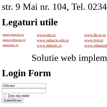
str. 9 Mai nr. 104, Tel. 02
Legaturi utile
www.edu.ro
www.llp-ro.ro
www.isjbacau.ro
www.subiecte.edu.ro
www.tvet.ro
www.ccdbacau.ro
www.didactic.ro
www.olimpiad
www.bjbc.ro
Solutie web implem
Login Form
Ţine-mă minte