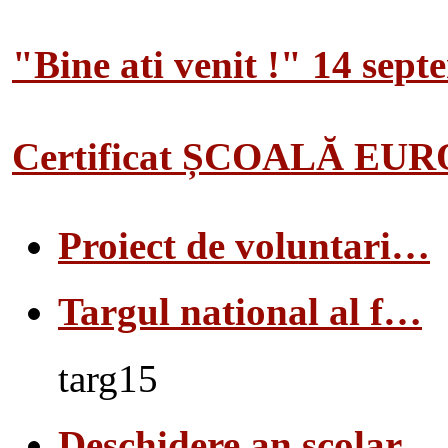
"Bine ati venit !" 14 sep
Certificat ȘCOALĂ EU
Proiect de voluntari…
Targul national al f…
targ15
Deschidere an scolar…