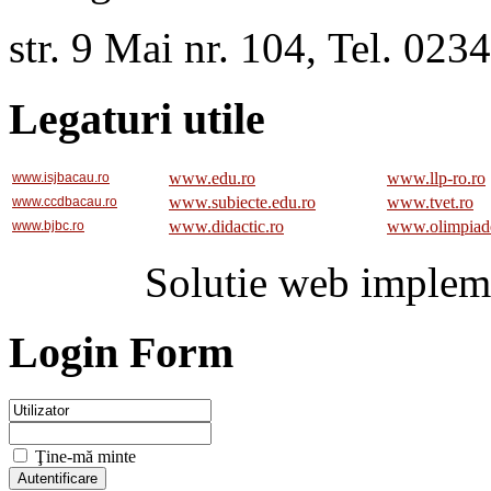
str. 9 Mai nr. 104, Tel. 02
Legaturi utile
www.edu.ro
www.llp-ro.ro
www.isjbacau.ro
www.subiecte.edu.ro
www.tvet.ro
www.ccdbacau.ro
www.didactic.ro
www.olimpiad
www.bjbc.ro
Solutie web implem
Login Form
Ţine-mă minte