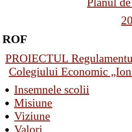
Planul de 
2
ROF
PROIECTUL Regulamentului 
Colegiului Economic „Ion 
Insemnele scolii
Misiune
Viziune
Valori