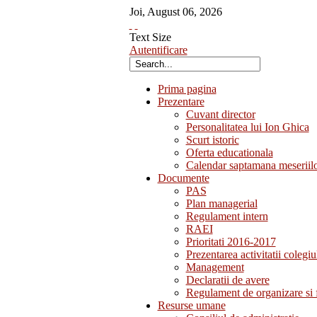
Joi
,
August
06
,
2026
Text Size
Autentificare
Prima pagina
Prezentare
Cuvant director
Personalitatea lui Ion Ghica
Scurt istoric
Oferta educationala
Calendar saptamana meseriil
Documente
PAS
Plan managerial
Regulament intern
RAEI
Prioritati 2016-2017
Prezentarea activitatii colegiu
Management
Declaratii de avere
Regulament de organizare si 
Resurse umane