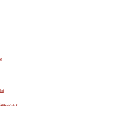
or
lui
functionare