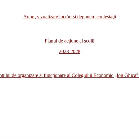
Anunţ vizualizare lucrări şi depunere contestaţii
Planul de acțiune al școlii
2023-2028
i de organizare și funcționare al Colegiului Economic „Ion Ghica" 