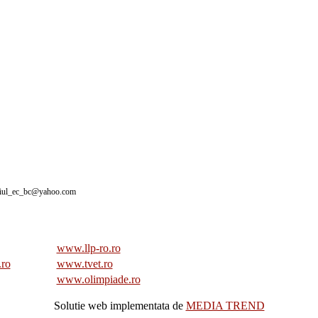
giul_ec_bc@yahoo.com
www.llp-ro.ro
.ro
www.tvet.ro
www.olimpiade.ro
Solutie web implementata de
MEDIA TREND