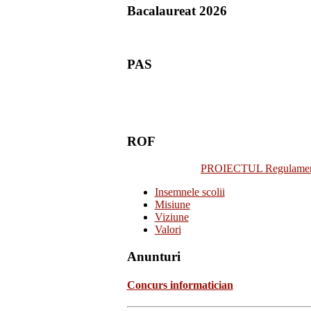
Bacalaureat 2026
PAS
ROF
PROIECTUL Regulamentulu
Insemnele scolii
Misiune
Viziune
Valori
Anunturi
Concurs informatician