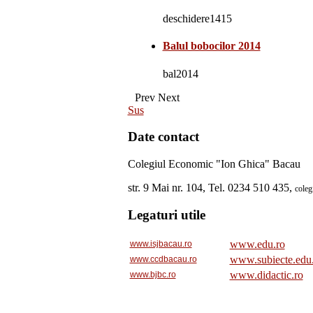
deschidere1415
Balul bobocilor 2014
bal2014
Prev
Next
Sus
Date contact
Colegiul Economic "Ion Ghica" Bacau
str. 9 Mai nr. 104, Tel. 0234 510 435,
cole
Legaturi utile
www.edu.ro
www.isjbacau.ro
www.subiecte.edu
www.ccdbacau.ro
www.didactic.ro
www.bjbc.ro