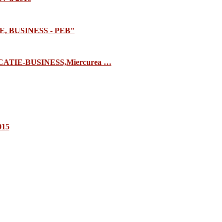
E, BUSINESS - PEB"
TIE-BUSINESS,Miercurea …
015