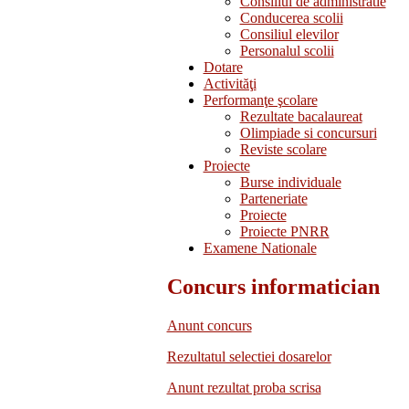
Consiliul de administratie
Conducerea scolii
Consiliul elevilor
Personalul scolii
Dotare
Activităţi
Performanţe şcolare
Rezultate bacalaureat
Olimpiade si concursuri
Reviste scolare
Proiecte
Burse individuale
Parteneriate
Proiecte
Proiecte PNRR
Examene Nationale
Concurs informatician
Anunt concurs
Rezultatul selectiei dosarelor
Anunt rezultat proba scrisa