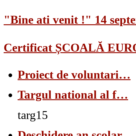
"Bine ati venit !" 14 sep
Certificat ȘCOALĂ EU
Proiect de voluntari…
Targul national al f…
targ15
Deschidere an scolar…