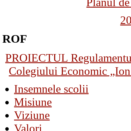
Planul de 
2
ROF
PROIECTUL Regulamentului 
Colegiului Economic „Ion 
Insemnele scolii
Misiune
Viziune
Valori