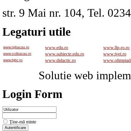
str. 9 Mai nr. 104, Tel. 02
Legaturi utile
www.edu.ro
www.llp-ro.ro
www.isjbacau.ro
www.subiecte.edu.ro
www.tvet.ro
www.ccdbacau.ro
www.didactic.ro
www.olimpiad
www.bjbc.ro
Solutie web implem
Login Form
Ţine-mă minte