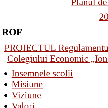
Planul de 
2
ROF
PROIECTUL Regulamentului 
Colegiului Economic „Ion 
Insemnele scolii
Misiune
Viziune
Valori