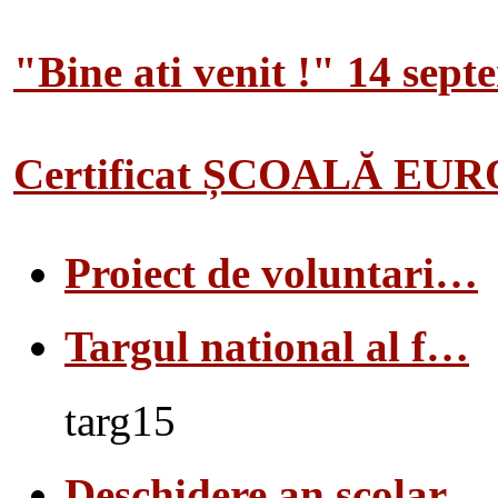
"Bine ati venit !" 14 sep
Certificat ȘCOALĂ EU
Proiect de voluntari…
Targul national al f…
targ15
Deschidere an scolar…