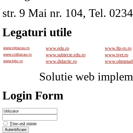
str. 9 Mai nr. 104, Tel. 02
Legaturi utile
www.edu.ro
www.llp-ro.ro
www.isjbacau.ro
www.subiecte.edu.ro
www.tvet.ro
www.ccdbacau.ro
www.didactic.ro
www.olimpiad
www.bjbc.ro
Solutie web implem
Login Form
Ţine-mă minte