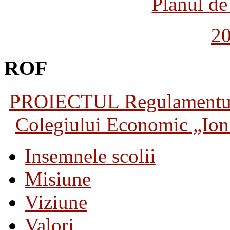
Planul de 
2
ROF
PROIECTUL Regulamentului 
Colegiului Economic „Ion 
Insemnele scolii
Misiune
Viziune
Valori