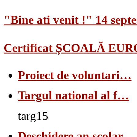
"Bine ati venit !" 14 sep
Certificat ȘCOALĂ EU
Proiect de voluntari…
Targul national al f…
targ15
Deschidere an scolar…