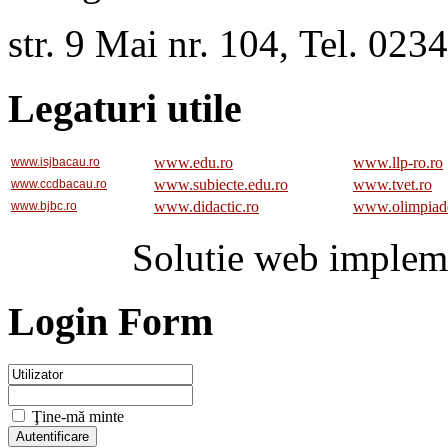
str. 9 Mai nr. 104, Tel. 02
Legaturi utile
www.edu.ro
www.llp-ro.ro
www.isjbacau.ro
www.subiecte.edu.ro
www.tvet.ro
www.ccdbacau.ro
www.didactic.ro
www.olimpiad
www.bjbc.ro
Solutie web implem
Login Form
Ţine-mă minte