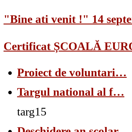
"Bine ati venit !" 14 sep
Certificat ȘCOALĂ EU
Proiect de voluntari…
Targul national al f…
targ15
Deschidere an scolar…