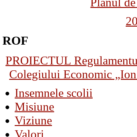
Planul de 
2
ROF
PROIECTUL Regulamentului 
Colegiului Economic „Ion 
Insemnele scolii
Misiune
Viziune
Valori