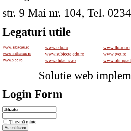
str. 9 Mai nr. 104, Tel. 02
Legaturi utile
www.edu.ro
www.llp-ro.ro
www.isjbacau.ro
www.subiecte.edu.ro
www.tvet.ro
www.ccdbacau.ro
www.didactic.ro
www.olimpiad
www.bjbc.ro
Solutie web implem
Login Form
Ţine-mă minte