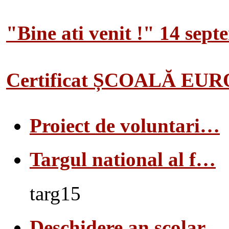
"Bine ati venit !" 14 sep
Certificat ȘCOALĂ EU
Proiect de voluntari…
Targul national al f…
targ15
Deschidere an scolar…