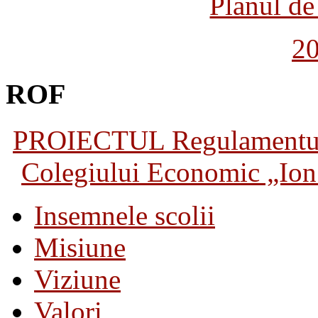
Planul de 
2
ROF
PROIECTUL Regulamentului 
Colegiului Economic „Ion 
Insemnele scolii
Misiune
Viziune
Valori