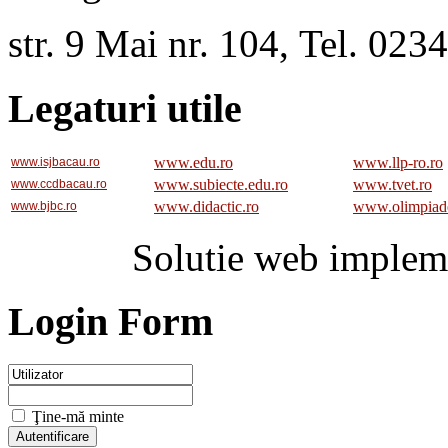
str. 9 Mai nr. 104, Tel. 02
Legaturi utile
www.edu.ro
www.llp-ro.ro
www.isjbacau.ro
www.subiecte.edu.ro
www.tvet.ro
www.ccdbacau.ro
www.didactic.ro
www.olimpiad
www.bjbc.ro
Solutie web implem
Login Form
Ţine-mă minte