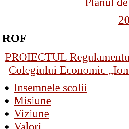
Planul de 
2
ROF
PROIECTUL Regulamentului 
Colegiului Economic „Ion 
Insemnele scolii
Misiune
Viziune
Valori