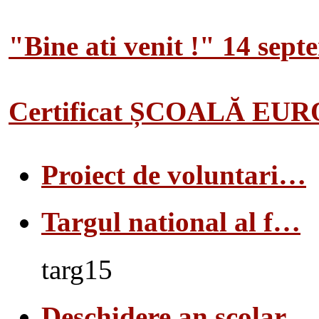
"Bine ati venit !" 14 sep
Certificat ȘCOALĂ EU
Proiect de voluntari…
Targul national al f…
targ15
Deschidere an scolar…