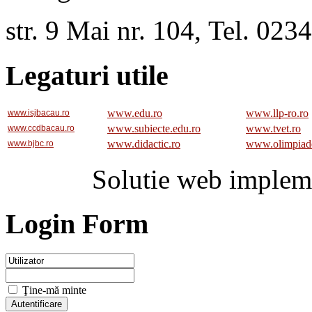
str. 9 Mai nr. 104, Tel. 02
Legaturi utile
www.edu.ro
www.llp-ro.ro
www.isjbacau.ro
www.subiecte.edu.ro
www.tvet.ro
www.ccdbacau.ro
www.didactic.ro
www.olimpiad
www.bjbc.ro
Solutie web implem
Login Form
Ţine-mă minte