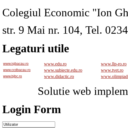
Colegiul Economic "Ion Gh
str. 9 Mai nr. 104, Tel. 02
Legaturi utile
www.edu.ro
www.llp-ro.ro
www.isjbacau.ro
www.subiecte.edu.ro
www.tvet.ro
www.ccdbacau.ro
www.didactic.ro
www.olimpiad
www.bjbc.ro
Solutie web implem
Login Form