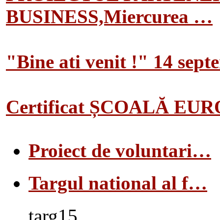
BUSINESS,Miercurea …
"Bine ati venit !" 14 sep
Certificat ȘCOALĂ EU
Proiect de voluntari…
Targul national al f…
targ15