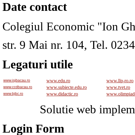
Date contact
Colegiul Economic "Ion Gh
str. 9 Mai nr. 104, Tel. 02
Legaturi utile
www.edu.ro
www.llp-ro.ro
www.isjbacau.ro
www.subiecte.edu.ro
www.tvet.ro
www.ccdbacau.ro
www.didactic.ro
www.olimpiad
www.bjbc.ro
Solutie web implem
Login Form