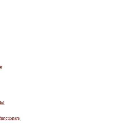
or
lui
functionare