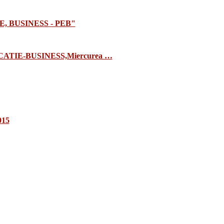
E, BUSINESS - PEB"
TIE-BUSINESS,Miercurea …
015