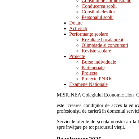
Consiliul de administratie
Conducerea scolii
Consiliul elevilor
Personalul scolii
Dotare
Activităţi
Performanţe şcolare
Rezultate bacalaureat
Olimpiade si concursuri
Reviste scolare
Proiecte
Burse individuale
Parteneriate
Proiecte
Proiecte PNRR
Examene Nationale
MISIUNEA Colegiului Economic „Ion
este crearea condiţiilor de acces la educa
profesionişti de carieră în domeniul servici
Serviciile oferite de şcoala noastră au la
spre învăţare pe tot parcursul vieţii.