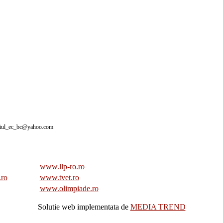
giul_ec_bc@yahoo.com
www.llp-ro.ro
.ro
www.tvet.ro
www.olimpiade.ro
Solutie web implementata de
MEDIA TREND