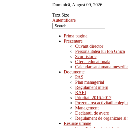
Duminică
,
August
09
,
2026
Text Size
Autentificare
Prima pagina
Prezentare
Cuvant director
Personalitatea lui Ion Ghica
Scurt istoric
Oferta educationala
Calendar saptamana meseriil
Documente
PAS
Plan managerial
Regulament intern
RAEI
Prioritati 2016-2017
Prezentarea activitatii colegiu
Management
Declaratii de avere
Regulament de organizare si 
Resurse umane