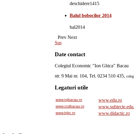
deschidere1415
Balul bobocilor 2014
bal2014
Prev
Next
Sus
Date contact
Colegiul Economic "Ion Ghica" Bacau
str. 9 Mai nr. 104, Tel. 0234 510 435,
cole
Legaturi utile
www.edu.ro
www.isjbacau.ro
www.subiecte.edu
www.ccdbacau.ro
www.didactic.ro
www.bjbc.ro