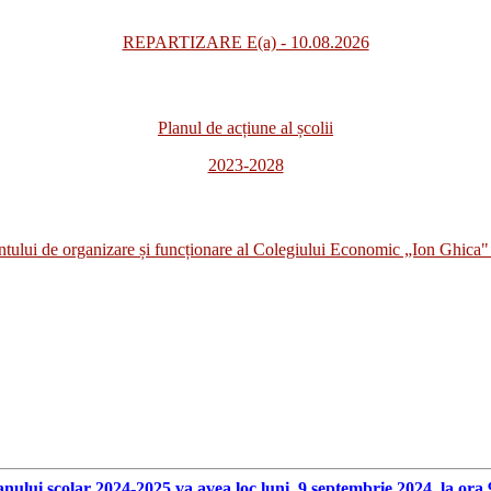
REPARTIZARE E(a) - 10.08.2026
Planul de acțiune al școlii
2023-2028
i de organizare și funcționare al Colegiului Economic „Ion Ghica" 
anului scolar 2024-2025 va avea loc luni, 9 septembrie 2024, la ora 