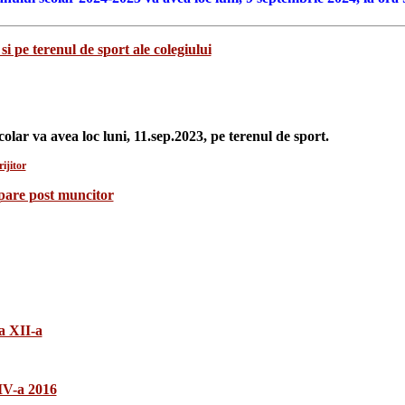
si pe terenul de sport ale colegiului
colar va avea loc luni, 11.sep.2023, pe terenul de sport.
ijitor
upare post muncitor
a XII-a
 IV-a 2016