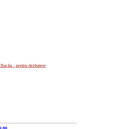
Bacău - pentru dezbatere
9.00.