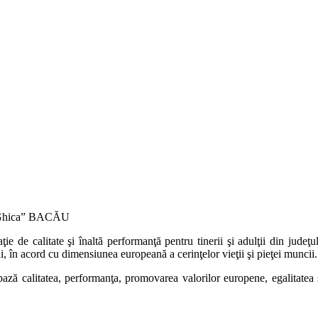
 Ghica” BACĂU
ţie de calitate şi înaltă performanţă pentru tinerii şi adulţii din jude
i, în acord cu dimensiunea europeană a cerinţelor vieţii şi pieţei muncii.
 bază calitatea, performanţa, promovarea valorilor europene, egalitatea 