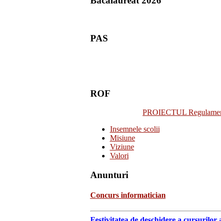
Bacalaureat 2026
PAS
ROF
PROIECTUL Regulamentulu
Insemnele scolii
Misiune
Viziune
Valori
Anunturi
Concurs informatician
Festivitatea de deschidere a cursurilor 