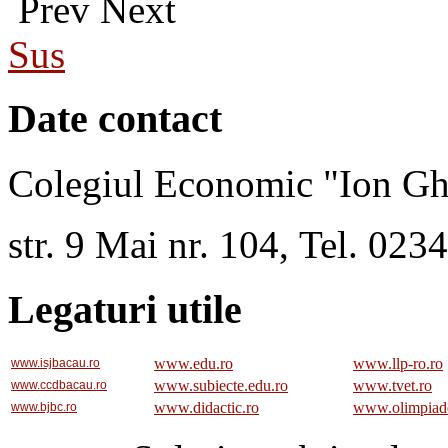
Prev
Next
Sus
Date contact
Colegiul Economic "Ion Gh
str. 9 Mai nr. 104, Tel. 02
Legaturi utile
www.edu.ro
www.llp-ro.ro
www.isjbacau.ro
www.subiecte.edu.ro
www.tvet.ro
www.ccdbacau.ro
www.didactic.ro
www.olimpiad
www.bjbc.ro