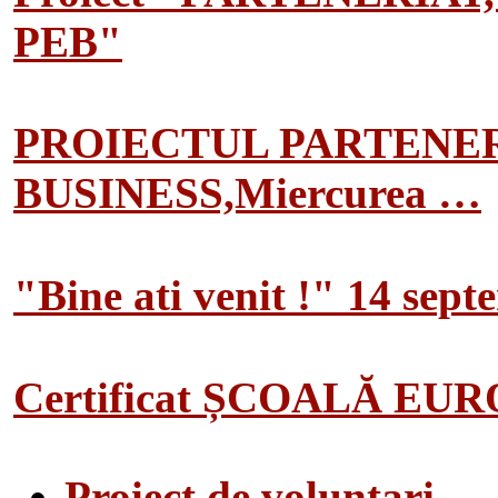
PEB"
PROIECTUL PARTENER
BUSINESS,Miercurea …
"Bine ati venit !" 14 sep
Certificat ȘCOALĂ EU
Proiect de voluntari…