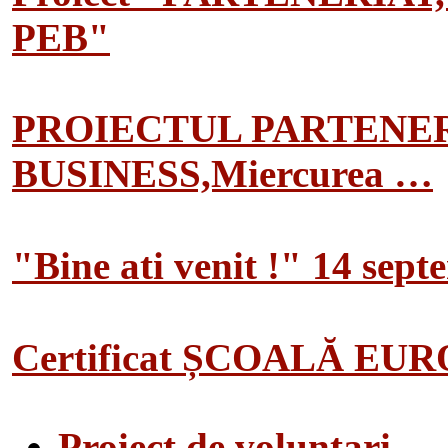
PEB"
PROIECTUL PARTENER
BUSINESS,Miercurea …
"Bine ati venit !" 14 sep
Certificat ȘCOALĂ EU
Proiect de voluntari…