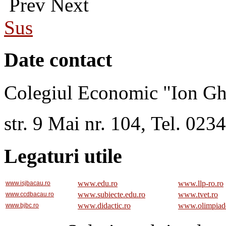
Prev
Next
Sus
Date contact
Colegiul Economic "Ion Gh
str. 9 Mai nr. 104, Tel. 02
Legaturi utile
www.edu.ro
www.llp-ro.ro
www.isjbacau.ro
www.subiecte.edu.ro
www.tvet.ro
www.ccdbacau.ro
www.didactic.ro
www.olimpiad
www.bjbc.ro