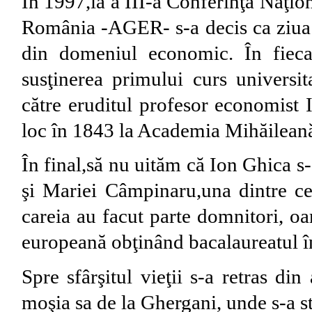
În 1997,la a III-a Conferinţă Naţio
România -AGER- s-a decis ca ziua d
din domeniul economic. În fiecar
susţinerea primului curs universi
către eruditul profesor economist 
loc în 1843 la Academia Mihăileană
În final,să nu uităm că Ion Ghica s
şi Mariei Câmpinaru,una dintre c
careia au facut parte domnitori, oa
europeană obţinând bacalaureatul în
Spre sfârşitul vieţii s-a retras din
moşia sa de la Ghergani, unde s-a st