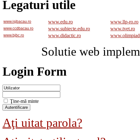
Legaturi utile
www.edu.ro
www.llp-ro.ro
www.isjbacau.ro
www.subiecte.edu.ro
www.tvet.ro
www.ccdbacau.ro
www.didactic.ro
www.olimpiad
www.bjbc.ro
Solutie web implem
Login Form
Ţine-mă minte
Aţi uitat parola?