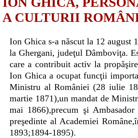
ION GHICA, PERSO
A CULTURII ROMÂN
Ion Ghica s-a născut la 12 august 1
la Ghergani, judeţul Dâmboviţa. Est
care a contribuit activ la propăşire
Ion Ghica a ocupat funcţii import
Ministru al României (28 iulie 
martie 1871),un mandat de Ministr
mai 1866),precum şi Ambasador la
preşedinte al Academiei Române,
1893;1894-1895).