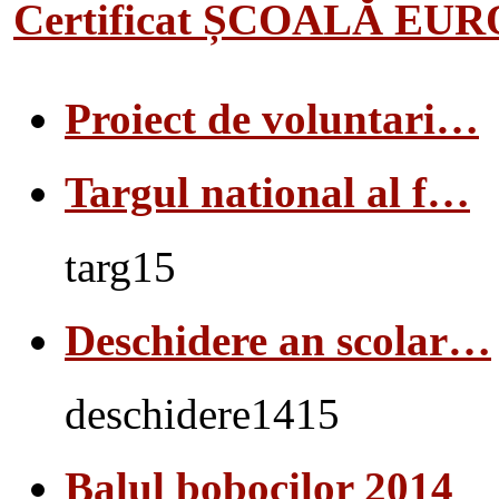
Certificat ȘCOALĂ EU
Proiect de voluntari…
Targul national al f…
targ15
Deschidere an scolar…
deschidere1415
Balul bobocilor 2014