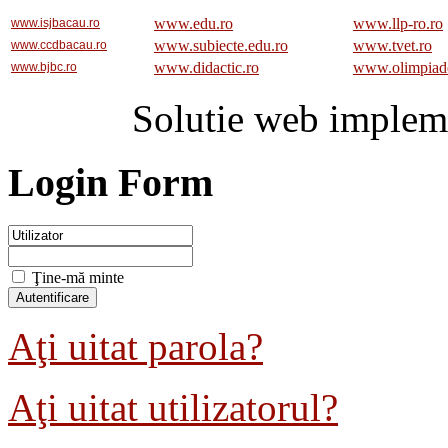
www.edu.ro
www.llp-ro.ro
www.isjbacau.ro
www.subiecte.edu.ro
www.tvet.ro
www.ccdbacau.ro
www.didactic.ro
www.olimpiad
www.bjbc.ro
Solutie web implem
Login Form
Ţine-mă minte
Aţi uitat parola?
Aţi uitat utilizatorul?