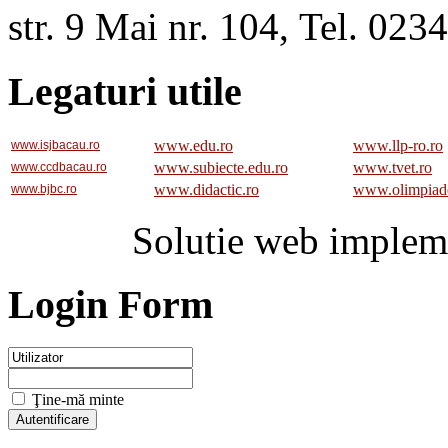
str. 9 Mai nr. 104, Tel. 02
Legaturi utile
www.edu.ro
www.llp-ro.ro
www.isjbacau.ro
www.subiecte.edu.ro
www.tvet.ro
www.ccdbacau.ro
www.didactic.ro
www.olimpiad
www.bjbc.ro
Solutie web implem
Login Form
Ţine-mă minte