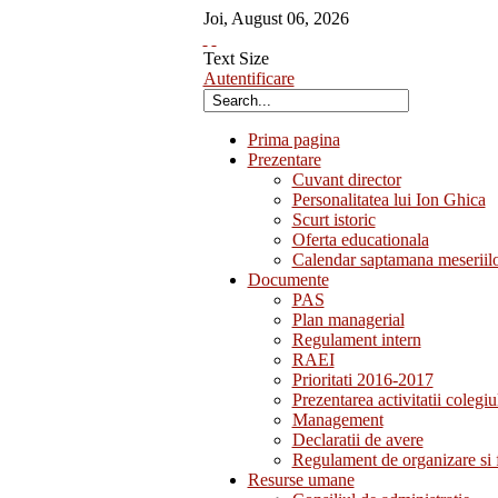
Joi
,
August
06
,
2026
Text Size
Autentificare
Prima pagina
Prezentare
Cuvant director
Personalitatea lui Ion Ghica
Scurt istoric
Oferta educationala
Calendar saptamana meseriil
Documente
PAS
Plan managerial
Regulament intern
RAEI
Prioritati 2016-2017
Prezentarea activitatii colegiu
Management
Declaratii de avere
Regulament de organizare si 
Resurse umane