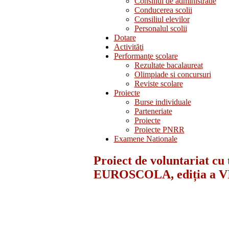
Consiliul de administratie
Conducerea scolii
Consiliul elevilor
Personalul scolii
Dotare
Activităţi
Performanţe şcolare
Rezultate bacalaureat
Olimpiade si concursuri
Reviste scolare
Proiecte
Burse individuale
Parteneriate
Proiecte
Proiecte PNRR
Examene Nationale
Proiect de voluntariat cu
EUROSCOLA, ediția a VI