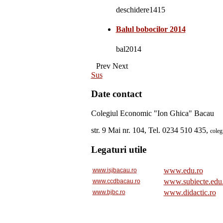
deschidere1415
Balul bobocilor 2014
bal2014
Prev
Next
Sus
Date contact
Colegiul Economic "Ion Ghica" Bacau
str. 9 Mai nr. 104, Tel. 0234 510 435,
cole
Legaturi utile
www.edu.ro
www.isjbacau.ro
www.subiecte.edu
www.ccdbacau.ro
www.didactic.ro
www.bjbc.ro