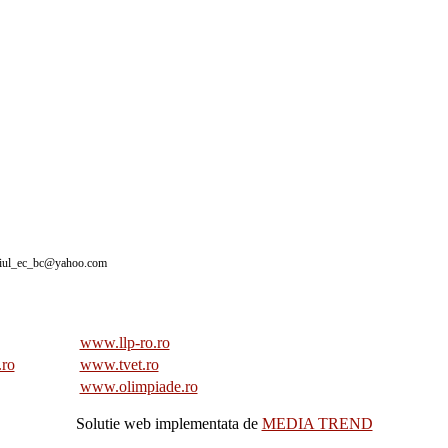
giul_ec_bc@yahoo.com
www.llp-ro.ro
.ro
www.tvet.ro
www.olimpiade.ro
Solutie web implementata de
MEDIA TREND