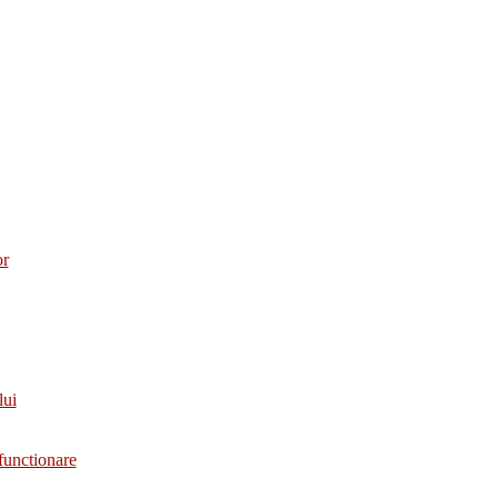
or
lui
functionare