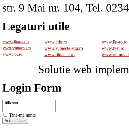
str. 9 Mai nr. 104, Tel. 02
Legaturi utile
www.edu.ro
www.llp-ro.ro
www.isjbacau.ro
www.subiecte.edu.ro
www.tvet.ro
www.ccdbacau.ro
www.didactic.ro
www.olimpiad
www.bjbc.ro
Solutie web implem
Login Form
Ţine-mă minte