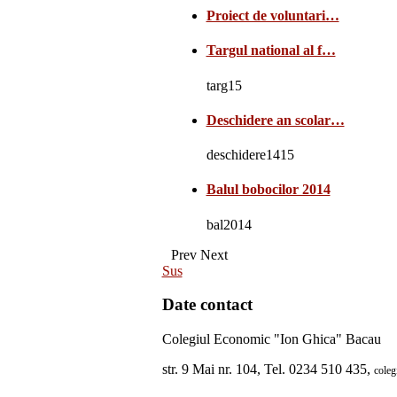
Proiect de voluntari…
Targul national al f…
targ15
Deschidere an scolar…
deschidere1415
Balul bobocilor 2014
bal2014
Prev
Next
Sus
Date contact
Colegiul Economic "Ion Ghica" Bacau
str. 9 Mai nr. 104, Tel. 0234 510 435,
cole