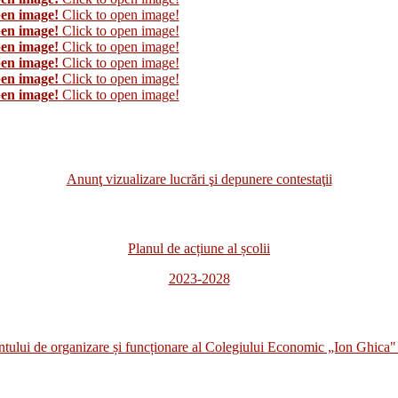
pen image!
Click to open image!
pen image!
Click to open image!
pen image!
Click to open image!
pen image!
Click to open image!
pen image!
Click to open image!
pen image!
Click to open image!
Anunţ vizualizare lucrări şi depunere contestaţii
Planul de acțiune al școlii
2023-2028
i de organizare și funcționare al Colegiului Economic „Ion Ghica" 