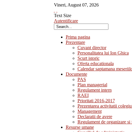
Vineri
,
August
07
,
2026
Text Size
Autentificare
Prima pagina
Prezentare
Cuvant director
Personalitatea lui Ion Ghica
Scurt istoric
Oferta educationala
Calendar saptamana meseriil
Documente
PAS
Plan managerial
Regulament intern
RAEI
Prioritati 2016-2017
Prezentarea activitatii colegiu
Management
Declaratii de avere
Regulament de organizare si 
Resurse umane