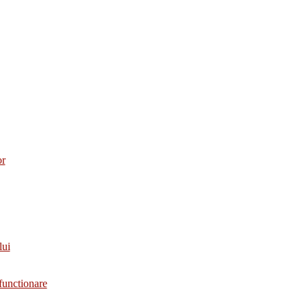
or
lui
functionare