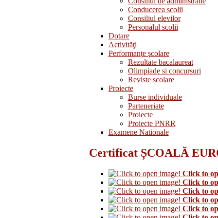
Consiliul de administratie
Conducerea scolii
Consiliul elevilor
Personalul scolii
Dotare
Activităţi
Performanţe şcolare
Rezultate bacalaureat
Olimpiade si concursuri
Reviste scolare
Proiecte
Burse individuale
Parteneriate
Proiecte
Proiecte PNRR
Examene Nationale
Certificat ȘCOALĂ EU
Click to o
Click to o
Click to o
Click to o
Click to o
Click to o