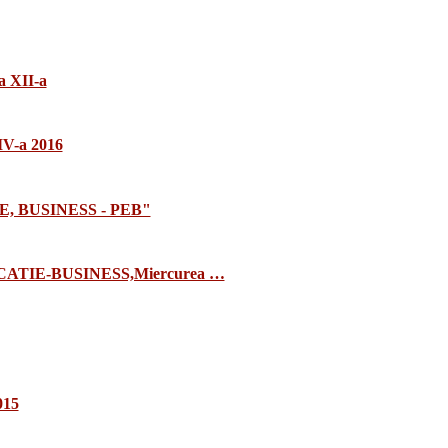
a XII-a
 IV-a 2016
E, BUSINESS - PEB"
TIE-BUSINESS,Miercurea …
015