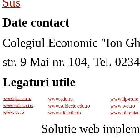
Sus
Date contact
Colegiul Economic "Ion Gh
str. 9 Mai nr. 104, Tel. 02
Legaturi utile
www.edu.ro
www.llp-ro.ro
www.isjbacau.ro
www.subiecte.edu.ro
www.tvet.ro
www.ccdbacau.ro
www.didactic.ro
www.olimpiad
www.bjbc.ro
Solutie web implem