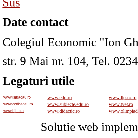
Sus
Date contact
Colegiul Economic "Ion Gh
str. 9 Mai nr. 104, Tel. 02
Legaturi utile
www.edu.ro
www.llp-ro.ro
www.isjbacau.ro
www.subiecte.edu.ro
www.tvet.ro
www.ccdbacau.ro
www.didactic.ro
www.olimpiad
www.bjbc.ro
Solutie web implem