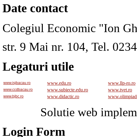
Date contact
Colegiul Economic "Ion Gh
str. 9 Mai nr. 104, Tel. 02
Legaturi utile
www.edu.ro
www.llp-ro.ro
www.isjbacau.ro
www.subiecte.edu.ro
www.tvet.ro
www.ccdbacau.ro
www.didactic.ro
www.olimpiad
www.bjbc.ro
Solutie web implem
Login Form