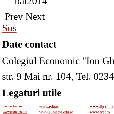
bal2014
Prev
Next
Sus
Date contact
Colegiul Economic "Ion Gh
str. 9 Mai nr. 104, Tel. 02
Legaturi utile
www.edu.ro
www.llp-ro.ro
www.isjbacau.ro
www.subiecte.edu.ro
www.tvet.ro
www.ccdbacau.ro