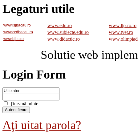
Legaturi utile
www.edu.ro
www.llp-ro.ro
www.isjbacau.ro
www.subiecte.edu.ro
www.tvet.ro
www.ccdbacau.ro
www.didactic.ro
www.olimpiad
www.bjbc.ro
Solutie web implem
Login Form
Ţine-mă minte
Aţi uitat parola?