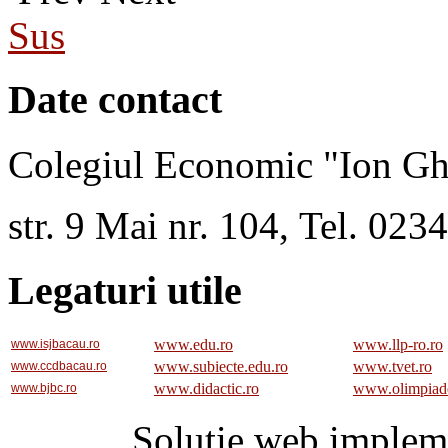
Sus
Date contact
Colegiul Economic "Ion Gh
str. 9 Mai nr. 104, Tel. 02
Legaturi utile
www.edu.ro
www.llp-ro.ro
www.isjbacau.ro
www.subiecte.edu.ro
www.tvet.ro
www.ccdbacau.ro
www.didactic.ro
www.olimpiad
www.bjbc.ro
Solutie web implem