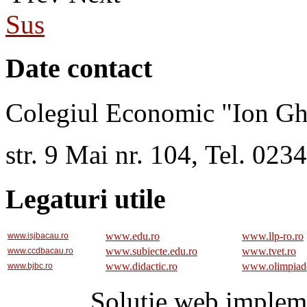
Sus
Date contact
Colegiul Economic "Ion Gh
str. 9 Mai nr. 104, Tel. 02
Legaturi utile
www.edu.ro
www.llp-ro.ro
www.isjbacau.ro
www.subiecte.edu.ro
www.tvet.ro
www.ccdbacau.ro
www.didactic.ro
www.olimpiad
www.bjbc.ro
Solutie web implem