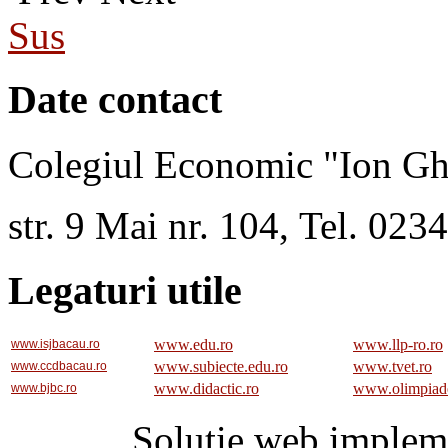
Sus
Date contact
Colegiul Economic "Ion Gh
str. 9 Mai nr. 104, Tel. 02
Legaturi utile
www.edu.ro
www.llp-ro.ro
www.isjbacau.ro
www.subiecte.edu.ro
www.tvet.ro
www.ccdbacau.ro
www.didactic.ro
www.olimpiad
www.bjbc.ro
Solutie web implem