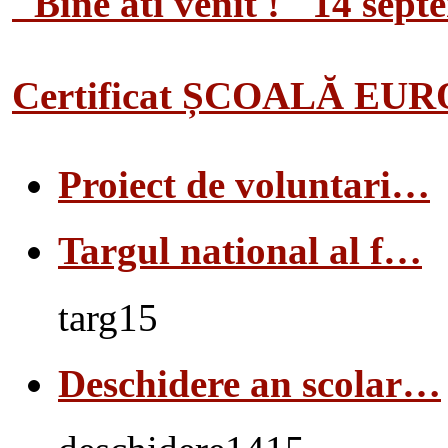
"Bine ati venit !" 14 sep
Certificat ȘCOALĂ EU
Proiect de voluntari…
Targul national al f…
targ15
Deschidere an scolar…