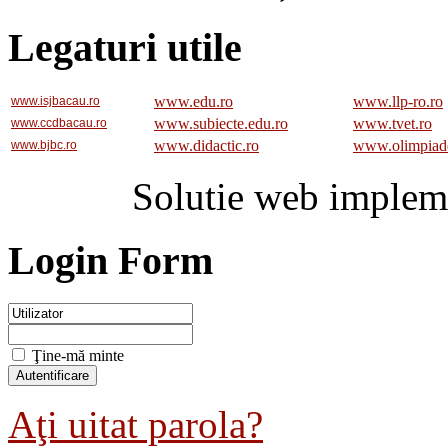
Legaturi utile
www.edu.ro
www.llp-ro.ro
www.isjbacau.ro
www.subiecte.edu.ro
www.tvet.ro
www.ccdbacau.ro
www.didactic.ro
www.olimpiad
www.bjbc.ro
Solutie web implem
Login Form
Ţine-mă minte
Aţi uitat parola?