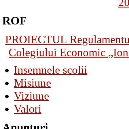
2
ROF
PROIECTUL Regulamentului 
Colegiului Economic „Ion 
Insemnele scolii
Misiune
Viziune
Valori
Anunturi