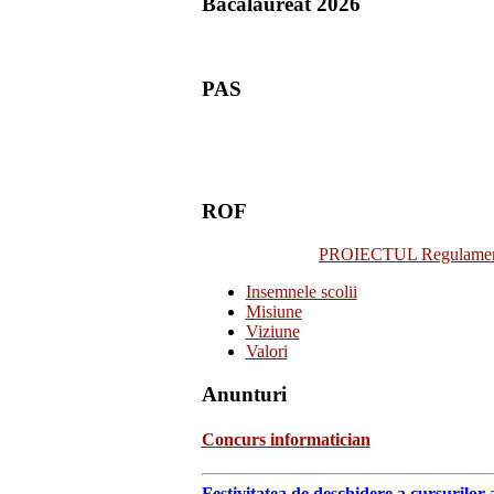
Bacalaureat 2026
PAS
ROF
PROIECTUL Regulamentulu
Insemnele scolii
Misiune
Viziune
Valori
Anunturi
Concurs informatician
Festivitatea de deschidere a cursurilor 