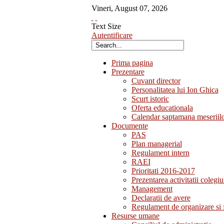
Vineri
,
August
07
,
2026
Text Size
Autentificare
Prima pagina
Prezentare
Cuvant director
Personalitatea lui Ion Ghica
Scurt istoric
Oferta educationala
Calendar saptamana meseriil
Documente
PAS
Plan managerial
Regulament intern
RAEI
Prioritati 2016-2017
Prezentarea activitatii colegiu
Management
Declaratii de avere
Regulament de organizare si 
Resurse umane