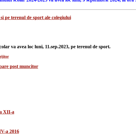
si pe terenul de sport ale colegiului
colar va avea loc luni, 11.sep.2023, pe terenul de sport.
ijitor
upare post muncitor
a XII-a
 IV-a 2016