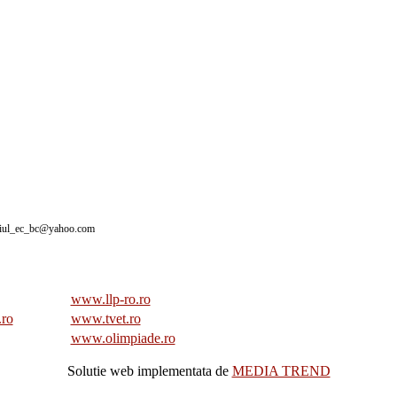
giul_ec_bc@yahoo.com
www.llp-ro.ro
.ro
www.tvet.ro
www.olimpiade.ro
Solutie web implementata de
MEDIA TREND