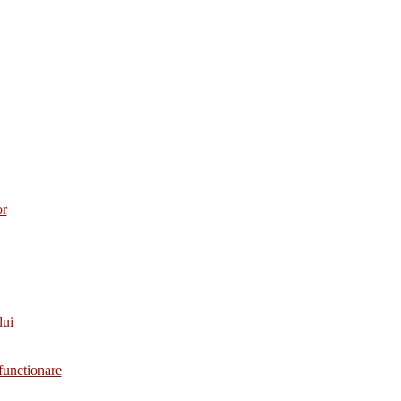
or
lui
functionare