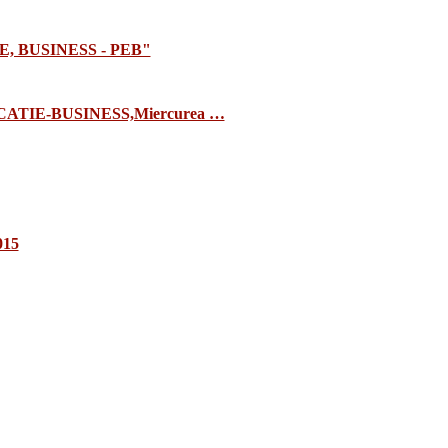
E, BUSINESS - PEB"
TIE-BUSINESS,Miercurea …
015