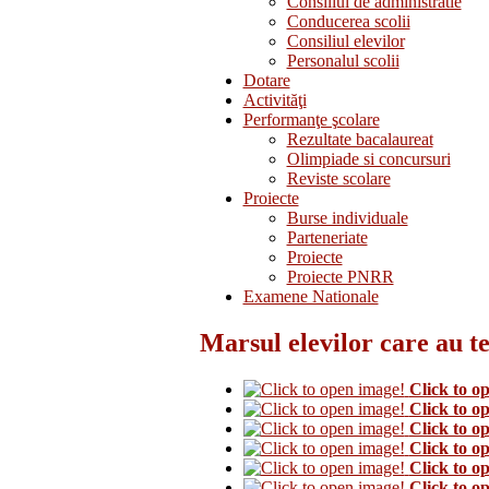
Consiliul de administratie
Conducerea scolii
Consiliul elevilor
Personalul scolii
Dotare
Activităţi
Performanţe şcolare
Rezultate bacalaureat
Olimpiade si concursuri
Reviste scolare
Proiecte
Burse individuale
Parteneriate
Proiecte
Proiecte PNRR
Examene Nationale
Marsul elevilor care au t
Click to o
Click to o
Click to o
Click to o
Click to o
Click to o