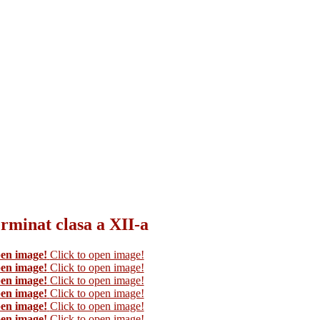
erminat clasa a XII-a
pen image!
Click to open image!
pen image!
Click to open image!
pen image!
Click to open image!
pen image!
Click to open image!
pen image!
Click to open image!
pen image!
Click to open image!