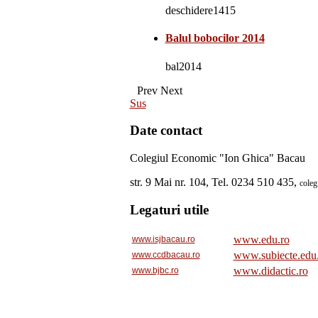
deschidere1415
Balul bobocilor 2014
bal2014
Prev
Next
Sus
Date contact
Colegiul Economic "Ion Ghica" Bacau
str. 9 Mai nr. 104, Tel. 0234 510 435,
cole
Legaturi utile
www.edu.ro
www.isjbacau.ro
www.subiecte.edu
www.ccdbacau.ro
www.didactic.ro
www.bjbc.ro