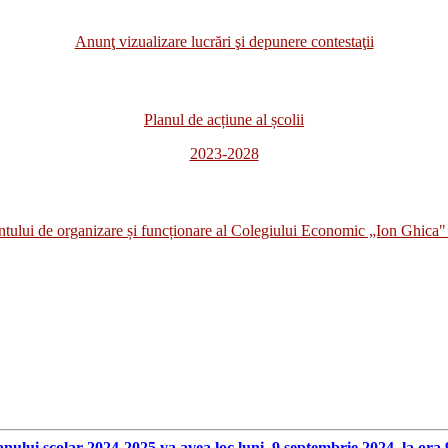
Anunţ vizualizare lucrări şi depunere contestaţii
Planul de acțiune al școlii
2023-2028
i de organizare și funcționare al Colegiului Economic „Ion Ghica" 
anului scolar 2024-2025 va avea loc luni, 9 septembrie 2024, la ora 