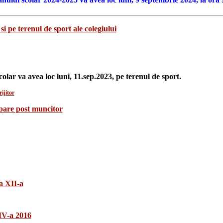
si pe terenul de sport ale colegiului
colar va avea loc luni, 11.sep.2023, pe terenul de sport.
ijitor
upare post muncitor
a XII-a
 IV-a 2016