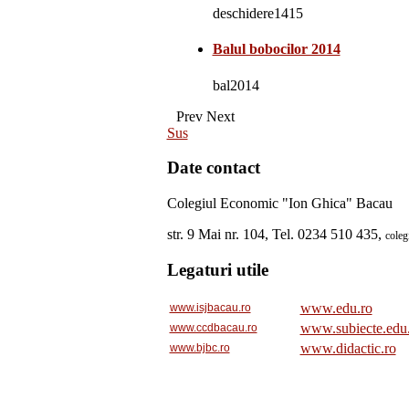
deschidere1415
Balul bobocilor 2014
bal2014
Prev
Next
Sus
Date contact
Colegiul Economic "Ion Ghica" Bacau
str. 9 Mai nr. 104, Tel. 0234 510 435,
cole
Legaturi utile
www.edu.ro
www.isjbacau.ro
www.subiecte.edu
www.ccdbacau.ro
www.didactic.ro
www.bjbc.ro