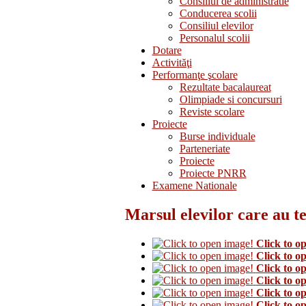
Consiliul de administratie
Conducerea scolii
Consiliul elevilor
Personalul scolii
Dotare
Activităţi
Performanţe şcolare
Rezultate bacalaureat
Olimpiade si concursuri
Reviste scolare
Proiecte
Burse individuale
Parteneriate
Proiecte
Proiecte PNRR
Examene Nationale
Marsul elevilor care au t
Click to o
Click to o
Click to o
Click to o
Click to o
Click to o