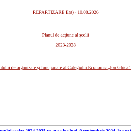
REPARTIZARE E(a) - 10.08.2026
Planul de acțiune al școlii
2023-2028
i de organizare și funcționare al Colegiului Economic „Ion Ghica" 
anului scolar 2024-2025 va avea loc luni, 9 septembrie 2024, la ora 