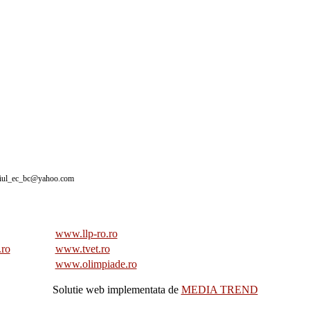
giul_ec_bc@yahoo.com
www.llp-ro.ro
.ro
www.tvet.ro
www.olimpiade.ro
Solutie web implementata de
MEDIA TREND