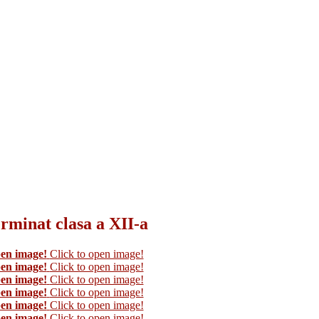
erminat clasa a XII-a
pen image!
Click to open image!
pen image!
Click to open image!
pen image!
Click to open image!
pen image!
Click to open image!
pen image!
Click to open image!
pen image!
Click to open image!