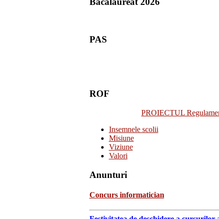
Bacalaureat 2026
PAS
ROF
PROIECTUL Regulamentulu
Insemnele scolii
Misiune
Viziune
Valori
Anunturi
Concurs informatician
Festivitatea de deschidere a cursurilor 