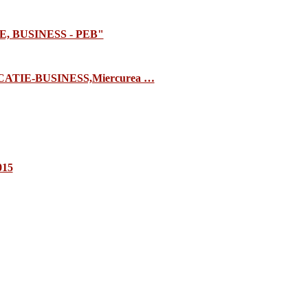
E, BUSINESS - PEB"
TIE-BUSINESS,Miercurea …
015