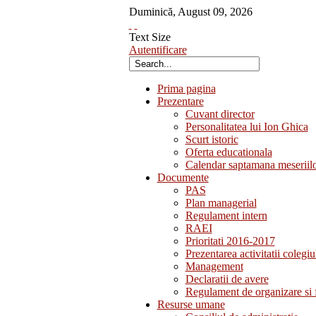
Duminică
,
August
09
,
2026
Text Size
Autentificare
Prima pagina
Prezentare
Cuvant director
Personalitatea lui Ion Ghica
Scurt istoric
Oferta educationala
Calendar saptamana meseriil
Documente
PAS
Plan managerial
Regulament intern
RAEI
Prioritati 2016-2017
Prezentarea activitatii colegiu
Management
Declaratii de avere
Regulament de organizare si 
Resurse umane