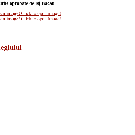
rile aprobate de Isj Bacau
pen image!
Click to open image!
pen image!
Click to open image!
legiului