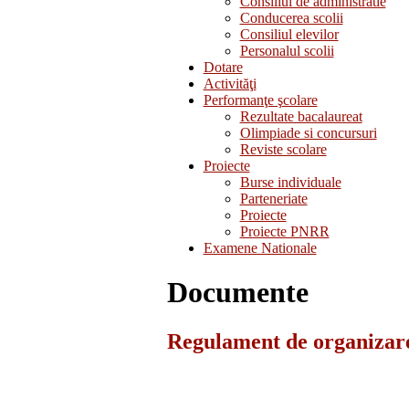
Consiliul de administratie
Conducerea scolii
Consiliul elevilor
Personalul scolii
Dotare
Activităţi
Performanţe şcolare
Rezultate bacalaureat
Olimpiade si concursuri
Reviste scolare
Proiecte
Burse individuale
Parteneriate
Proiecte
Proiecte PNRR
Examene Nationale
Documente
Regulament de organizare