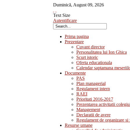
Duminică
,
August
09
,
2026
Text Size
Autentificare
Prima pagina
Prezentare
Cuvant director
Personalitatea lui Ion Ghica
Scurt istoric
Oferta educationala
Calendar saptamana meseriil
Documente
PAS
Plan managerial
Regulament intern
RAEI
Prioritati 2016-2017
Prezentarea activitatii colegiu
Management
Declaratii de avere
Regulament de organizare si 
Resurse umane