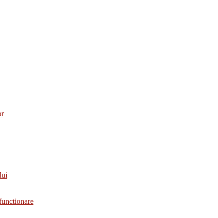
or
lui
functionare