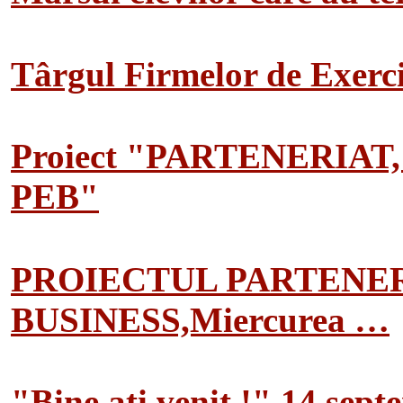
Târgul Firmelor de Exerciț
Proiect "PARTENERIAT
PEB"
PROIECTUL PARTENER
BUSINESS,Miercurea …
"Bine ati venit !" 14 sep