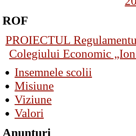
2
ROF
PROIECTUL Regulamentului 
Colegiului Economic „Ion 
Insemnele scolii
Misiune
Viziune
Valori
Anunturi