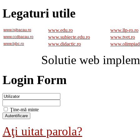
Legaturi utile
www.edu.ro
www.llp-ro.ro
www.isjbacau.ro
www.subiecte.edu.ro
www.tvet.ro
www.ccdbacau.ro
www.didactic.ro
www.olimpiad
www.bjbc.ro
Solutie web implem
Login Form
Ţine-mă minte
Aţi uitat parola?