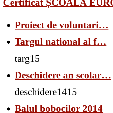
Certificat ȘCOALĂ EU
Proiect de voluntari…
Targul national al f…
targ15
Deschidere an scolar…
deschidere1415
Balul bobocilor 2014