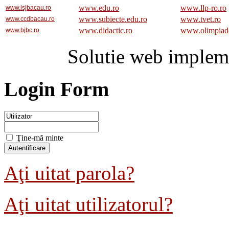
www.edu.ro
www.llp-ro.ro
www.isjbacau.ro
www.subiecte.edu.ro
www.tvet.ro
www.ccdbacau.ro
www.didactic.ro
www.olimpiad
www.bjbc.ro
Solutie web implem
Login Form
Ţine-mă minte
Aţi uitat parola?
Aţi uitat utilizatorul?