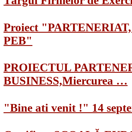
Târgul Firmelor de Exerciț
Proiect "PARTENERIAT
PEB"
PROIECTUL PARTENER
BUSINESS,Miercurea …
"Bine ati venit !" 14 sep