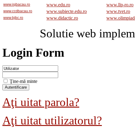
www.edu.ro
www.llp-ro.ro
www.isjbacau.ro
www.subiecte.edu.ro
www.tvet.ro
www.ccdbacau.ro
www.didactic.ro
www.olimpiad
www.bjbc.ro
Solutie web implem
Login Form
Ţine-mă minte
Aţi uitat parola?
Aţi uitat utilizatorul?