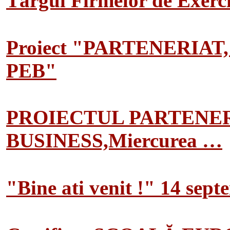
Târgul Firmelor de Exerciț
Proiect "PARTENERIAT
PEB"
PROIECTUL PARTENER
BUSINESS,Miercurea …
"Bine ati venit !" 14 sep