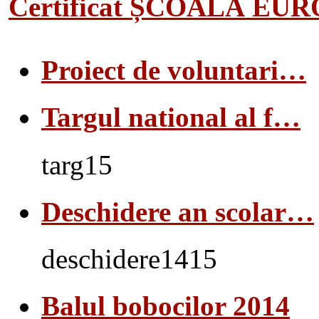
Certificat ȘCOALĂ EU
Proiect de voluntari…
Targul national al f…
targ15
Deschidere an scolar…
deschidere1415
Balul bobocilor 2014