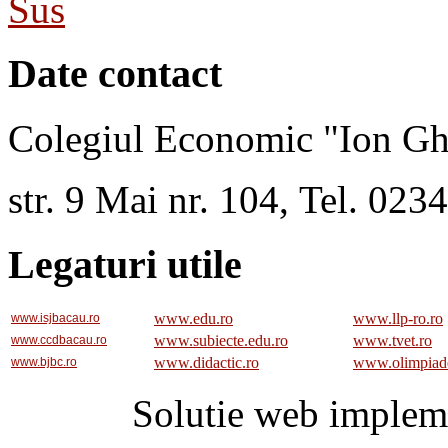
Sus
Date contact
Colegiul Economic "Ion Gh
str. 9 Mai nr. 104, Tel. 02
Legaturi utile
www.edu.ro
www.llp-ro.ro
www.isjbacau.ro
www.subiecte.edu.ro
www.tvet.ro
www.ccdbacau.ro
www.didactic.ro
www.olimpiad
www.bjbc.ro
Solutie web implem